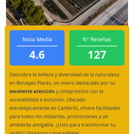
Nota Media
Nº Reseñas
4.6
127
Descubre la belleza y diversidad de la naturaleza
en Benages Plants, un vivero destacado por su
excelente atención
y compromiso con la
accesibilidad e inclusión. Ubicado
estratégicamente en Cambrils, ofrece facilidades
para todos los visitantes, promociones y un
ambiente amigable. ¿Listo para transformar tu
jardín? ¡Visítanos y maravíllate!