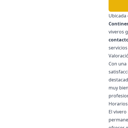
Ubicada
Continen
viveros g
contacto
servicios
Valoraci
Con una 
satisfacc
destacad
muy bien,
profesion
Horarios
El viver
permanec
ofrecer 