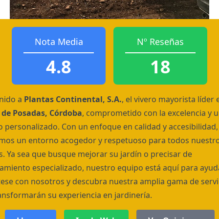
Nota Media
Nº Reseñas
4.8
18
nido a
Plantas Continental, S.A.
, el vivero mayorista líder 
 de Posadas, Córdoba
, comprometido con la excelencia y 
io personalizado. Con un enfoque en calidad y accesibilidad,
mos un entorno acogedor y respetuoso para todos nuestr
es. Ya sea que busque mejorar su jardín o precisar de
amiento especializado, nuestro equipo está aquí para ayuda
ese con nosotros y descubra nuestra amplia gama de servi
ansformarán su experiencia en jardinería.