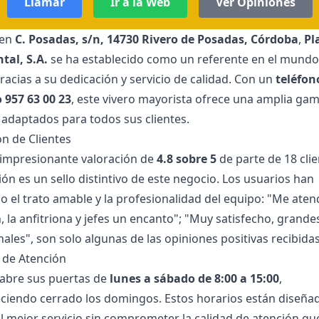
Llamar
Ir a la Web
Ver Opiniones
 en
C. Posadas, s/n, 14730 Rivero de Posadas, Córdoba
,
Pl
tal, S.A.
se ha establecido como un referente en el mundo
racias a su dedicación y servicio de calidad. Con un
teléfon
 957 63 00 23
, este vivero mayorista ofrece una amplia ga
 adaptados para todos sus clientes.
ón de Clientes
impresionante valoración de
4.8 sobre 5
de parte de 18 clie
ión es un sello distintivo de este negocio. Los usuarios han
o el trato amable y la profesionalidad del equipo: "Me aten
 la anfitriona y jefes un encanto"; "Muy satisfecho, grande
ales", son solo algunas de las opiniones positivas recibidas
 de Atención
o abre sus puertas de
lunes a sábado de 8:00 a 15:00
,
iendo cerrado los domingos. Estos horarios están diseña
el mejor servicio sin comprometer la calidad de atención qu