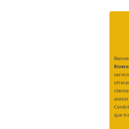
Bienve
Rivero
servic
ofrece
client
asesor
Conéct
que tr