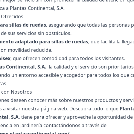
za a Plantas Continental, S.A.
s Ofrecidos
ara sillas de ruedas
, asegurando que todas las personas 
 de sus servicios sin obstáculos.
ento adaptado para sillas de ruedas
, que facilita la lleg
con movilidad reducida.
nisex
, que ofrecen comodidad para todos los visitantes.
as Continental, S.A.
, la calidad y el servicio son prioritario
ndo un entorno accesible y acogedor para todos los que c
tas.
 con Nosotros
enes deseen conocer más sobre nuestros productos y servic
s a visitar nuestra página web. Descubra todo lo que
Plant
tal, S.A.
tiene para ofrecer y aproveche la oportunidad de
iencia en jardinería contactándonos a través de
www.plantascontinental.com/
.