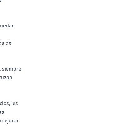
puedan
ada de
s, siempre
ruzan
ios, les
as
 mejorar