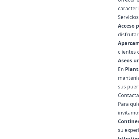
caracteri
Servicio
Acceso p
disfrutar
Aparcami
clientes 
Aseos u
En
Plant
mantenie
sus puer
Contacta
Para qui
invitamo
Continen
su exper
http://