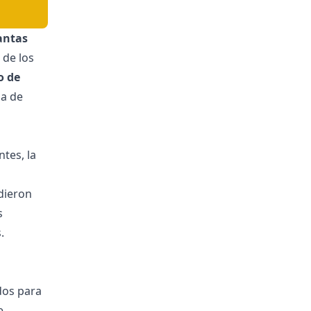
antas
 de los
o de
ma de
ntes, la
dieron
s
.
dos para
e