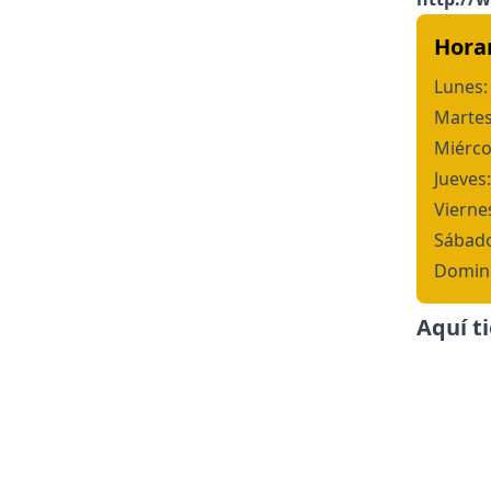
Hora
Lunes:
Martes
Miérco
Jueves:
Vierne
Sábado
Domin
Aquí t